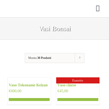
Salta
al
Togg
contenuto
Navi
Vasi Bonsai
HOME
CHI SIAMO
SERVIZI
Mostra
30 Prodotti
SHOP
CONTATTI
Esaurito
Vaso Tokoname Keizan
Vaso cinese
CARRELLO
€
600,00
€
45,00