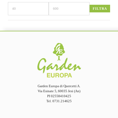
FILTRA
Prezzo
Prezzo
Min
Max
Garden Europa di Quercetti A.
Via Esinate 5, 60035 Jesi (An)
PI 02558410425
Tel. 0731.214625