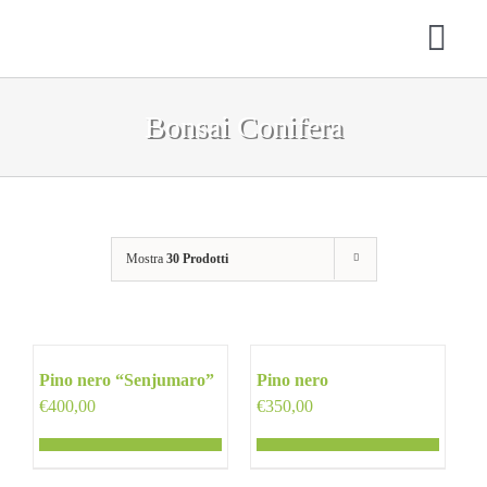
Salta
al
Togg
contenuto
Navi
Bonsai Conifera
HOME
CHI SIAMO
SERVIZI
Mostra
30 Prodotti
SHOP
CONTATTI
Pino nero “Senjumaro”
Pino nero
CARRELLO
€
400,00
€
350,00