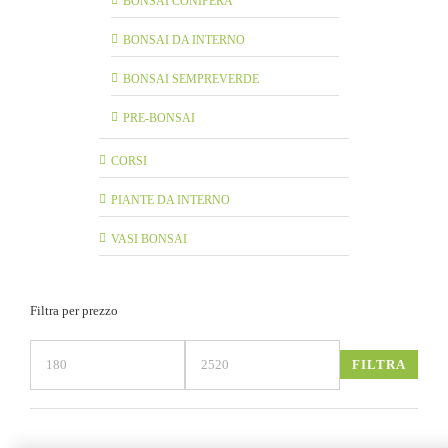
BONSAI CONIFERA
BONSAI DA INTERNO
BONSAI SEMPREVERDE
PRE-BONSAI
CORSI
PIANTE DA INTERNO
VASI BONSAI
Filtra per prezzo
FILTRA
Prezzo
Prezzo
Min
Max