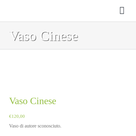
Salta
al
Togg
contenuto
Navi
Vaso Cinese
HOME
CHI SIAMO
SERVIZI
SHOP
CONTATTI
Vaso Cinese
CARRELLO
€
120,00
Vaso di autore sconosciuto.