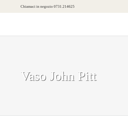
Salta
Chiamaci in negozio 0731.214625
al
contenuto
Vaso John Pitt