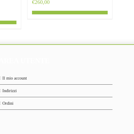
€
260,00
AREA UTENTE
Il mio account
Indirizzi
Ordini