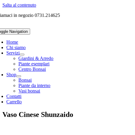
Salta al contenuto
iamaci in negozio 0731.214625
oggle Navigation
Home
Chi siamo
Servizi
Giardini & Arredo
Piante esemplari
Centro Bonsai
Shop
Bonsai
Piante da interno
Vasi bonsai
Contatti
Carrello
Vaso Cinese Shunzaido