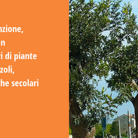
nzione,
on
i di piante
zoli,
che secolari