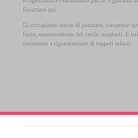
finiscono qui.
Ci occupiamo anche di potature, comprese quel
fusto, manutenzione del verde, impianti di irri
carotature e rigenerazione di tappeti erbosi.