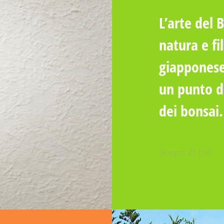
L’arte del 
natura e fi
giapponese
un punto di
dei bonsai.
Scopri di più