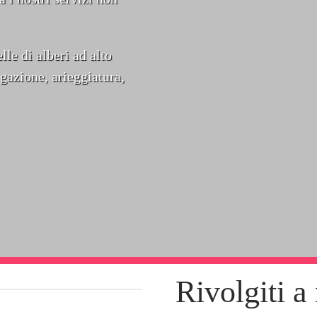
le di alberi ad alto
gazione, arieggiatura,
Rivolgiti a