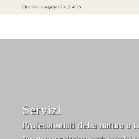
Salta
Chiamaci in negozio 0731.214625
al
contenuto
Servizi
Professionisti della natura a 
Progettiamo e realizziamo parchi e giardini ma