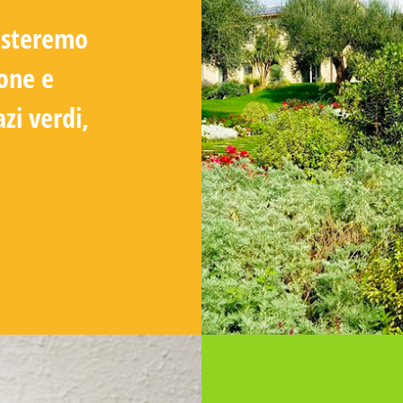
sisteremo
ione e
zi verdi,