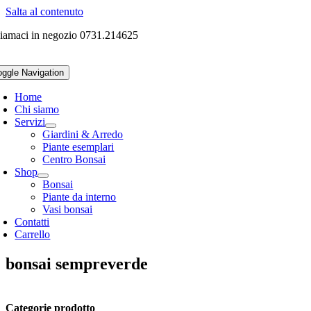
Salta al contenuto
iamaci in negozio 0731.214625
oggle Navigation
Home
Chi siamo
Servizi
Giardini & Arredo
Piante esemplari
Centro Bonsai
Shop
Bonsai
Piante da interno
Vasi bonsai
Contatti
Carrello
bonsai sempreverde
Categorie prodotto