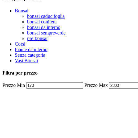
Bonsai
bonsai caducifoglia
bonsai conifera
bonsai da interno
bonsai sempreverde
pre-bonsai
Corsi
Piante da interno
Senza categoria
Vasi Bonsai
Filtra per prezzo
Prezzo Min
Prezzo Max