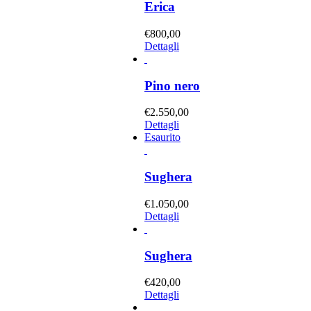
Erica
€
800,00
Dettagli
Pino nero
€
2.550,00
Dettagli
Esaurito
Sughera
€
1.050,00
Dettagli
Sughera
€
420,00
Dettagli