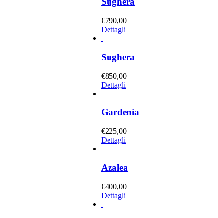
Sughera
€
790,00
Dettagli
Sughera
€
850,00
Dettagli
Gardenia
€
225,00
Dettagli
Azalea
€
400,00
Dettagli