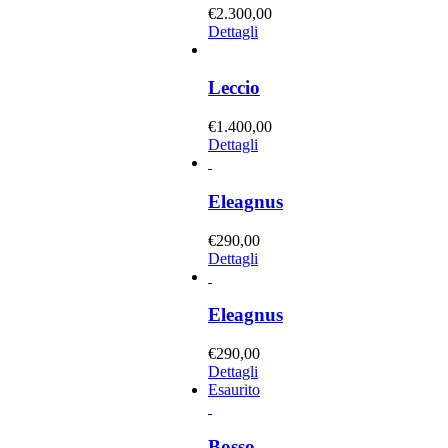
€
2.300,00
Dettagli
Leccio
€
1.400,00
Dettagli
Eleagnus
€
290,00
Dettagli
Eleagnus
€
290,00
Dettagli
Esaurito
Bosso