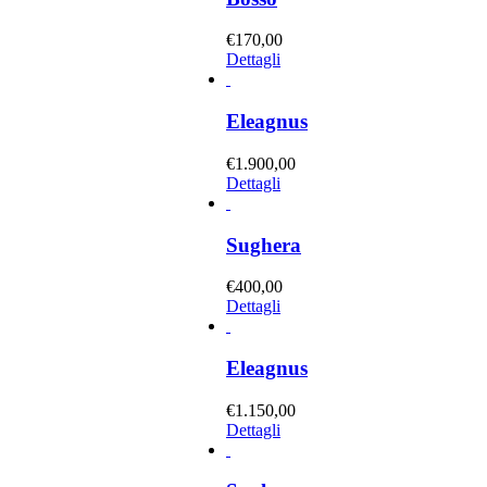
€
170,00
Dettagli
Eleagnus
€
1.900,00
Dettagli
Sughera
€
400,00
Dettagli
Eleagnus
€
1.150,00
Dettagli