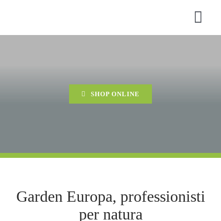
Salta
al
Togg
contenuto
Navi
HOME
CHI SIAMO
SHOP ONLINE
SERVIZI
SHOP
CONTATTI
CARRELLO
Garden Europa, professionisti
per natura