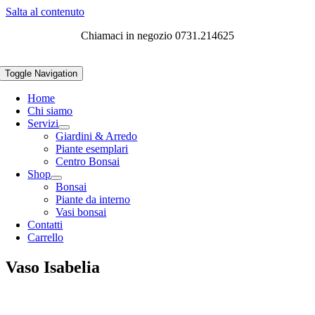
Salta al contenuto
Chiamaci in negozio 0731.214625
Toggle Navigation
Home
Chi siamo
Servizi
Giardini & Arredo
Piante esemplari
Centro Bonsai
Shop
Bonsai
Piante da interno
Vasi bonsai
Contatti
Carrello
Vaso Isabelia