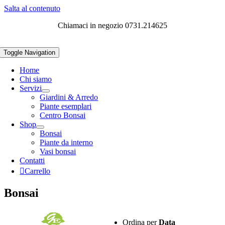
Salta al contenuto
Chiamaci in negozio 0731.214625
Toggle Navigation
Home
Chi siamo
Servizi
Giardini & Arredo
Piante esemplari
Centro Bonsai
Shop
Bonsai
Piante da interno
Vasi bonsai
Contatti
Carrello
Bonsai
Ordina per
Data