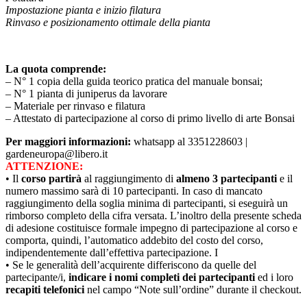
Impostazione pianta e inizio filatura
Rinvaso e posizionamento ottimale della pianta
La quota comprende:
– N° 1 copia della guida teorico pratica del manuale bonsai;
– N° 1 pianta di juniperus da lavorare
– Materiale per rinvaso e filatura
– Attestato di partecipazione al corso di primo livello di arte Bonsai
Per maggiori informazioni:
whatsapp al 3351228603 |
gardeneuropa@libero.it
ATTENZIONE:
• Il
corso partirà
al raggiungimento di
almeno 3 partecipanti
e il
numero massimo sarà di 10 partecipanti. In caso di mancato
raggiungimento della soglia minima di partecipanti, si eseguirà un
rimborso completo della cifra versata. L’inoltro della presente scheda
di adesione costituisce formale impegno di partecipazione al corso e
comporta, quindi, l’automatico addebito del costo del corso,
indipendentemente dall’effettiva partecipazione. I
• Se le generalità dell’acquirente differiscono da quelle del
partecipante/i,
indicare i nomi completi dei partecipanti
ed i loro
recapiti telefonici
nel campo “Note sull’ordine” durante il checkout.