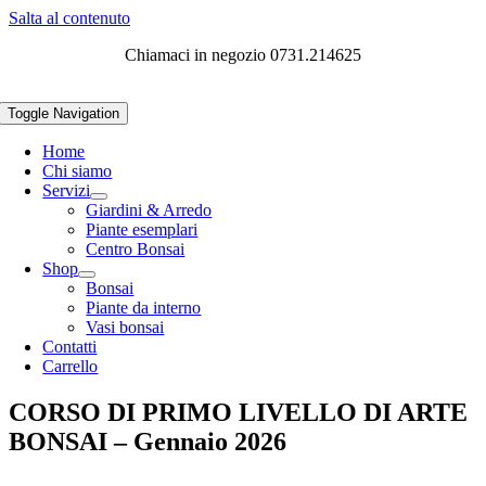
Salta al contenuto
Chiamaci in negozio 0731.214625
Toggle Navigation
Home
Chi siamo
Servizi
Giardini & Arredo
Piante esemplari
Centro Bonsai
Shop
Bonsai
Piante da interno
Vasi bonsai
Contatti
Carrello
CORSO DI PRIMO LIVELLO DI ARTE
BONSAI – Gennaio 2026