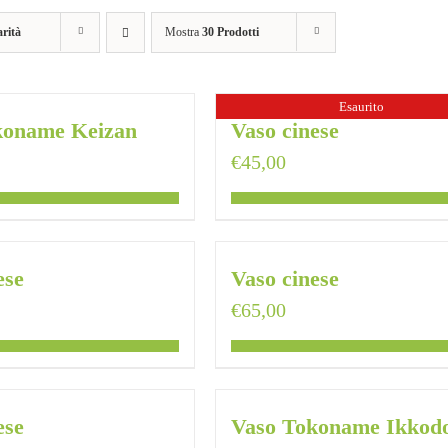
rità
Mostra
30 Prodotti
Esaurito
koname Keizan
Vaso cinese
€
45,00
ese
Vaso cinese
€
65,00
ese
Vaso Tokoname Ikkod