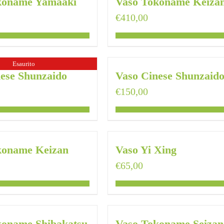
koname Yamaaki
Vaso Tokoname Keiza
€
410,00
Esaurito
ese Shunzaido
Vaso Cinese Shunzaid
€
150,00
koname Keizan
Vaso Yi Xing
€
65,00
koname Shibakatsu
Vaso Tokoname Seizan