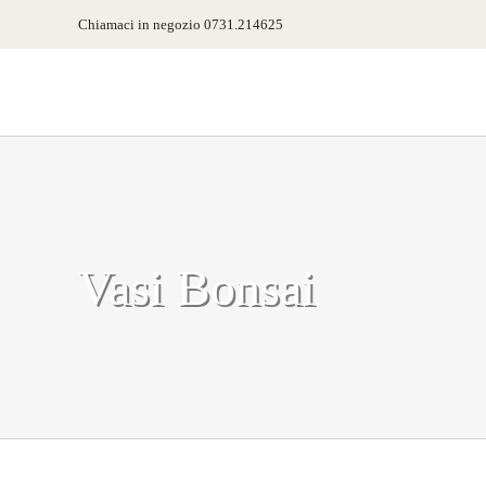
Salta
Chiamaci in negozio 0731.214625
al
contenuto
Vasi Bonsai