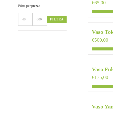
€
65,00
Filtra per prezzo
FILTRA
Prezzo
Prezzo
Min
Max
Vaso To
€
500,00
Vaso Fu
€
175,00
Vaso Ya