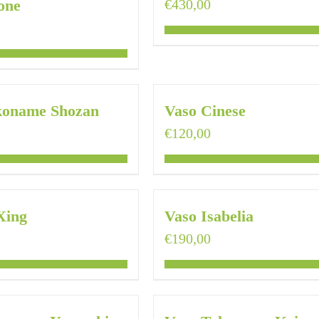
one
€
430,00
koname Shozan
Vaso Cinese
€
120,00
Xing
Vaso Isabelia
€
190,00