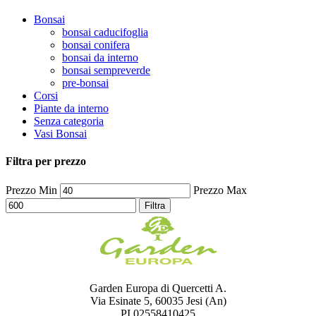
Bonsai
bonsai caducifoglia
bonsai conifera
bonsai da interno
bonsai sempreverde
pre-bonsai
Corsi
Piante da interno
Senza categoria
Vasi Bonsai
Filtra per prezzo
Prezzo Min
Prezzo Max
Filtra
Garden Europa di Quercetti A.
Via Esinate 5, 60035 Jesi (An)
PI 02558410425