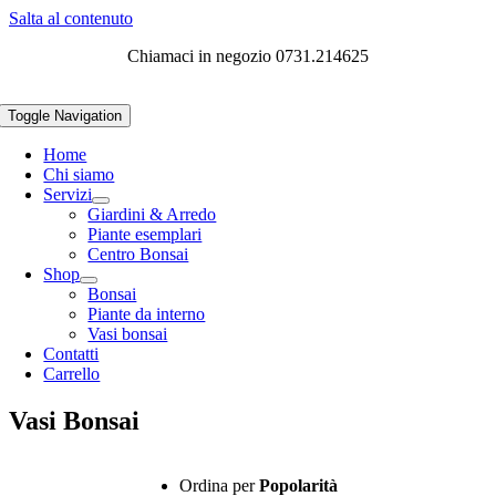
Salta al contenuto
Chiamaci in negozio 0731.214625
Toggle Navigation
Home
Chi siamo
Servizi
Giardini & Arredo
Piante esemplari
Centro Bonsai
Shop
Bonsai
Piante da interno
Vasi bonsai
Contatti
Carrello
Vasi Bonsai
Ordina per
Popolarità